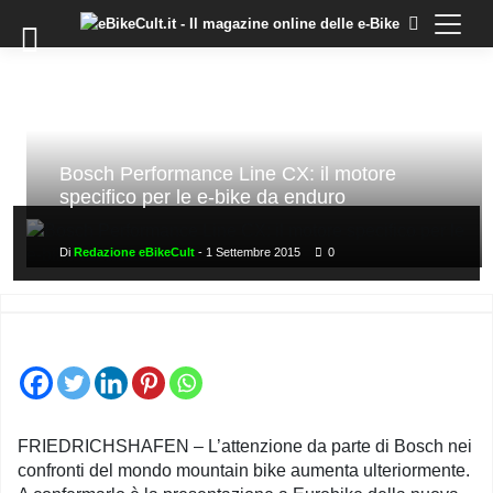
×
Skip
to
COMMUNITY
content
DOMANDE
EVENTI
STORIE
Bosch Performance Line CX: il motore
specifico per le e-bike da enduro
TRAINING
TUTORIAL
Di
Redazione eBikeCult
-
1 Settembre 2015
0
LO
STAFF
DI
EBIKECULT
CONTATTI
PRIVACY
FRIEDRICHSHAFEN – L’attenzione da parte di Bosch nei
POLICY
confronti del mondo mountain bike aumenta ulteriormente.