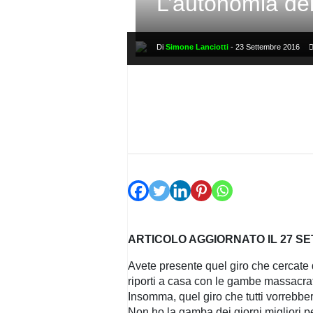
L’autonomia dell
PRIVACY
POLICY
Di
Simone Lanciotti
-
23 Settembre 2016
ARTICOLO AGGIORNATO IL 27 S
Avete presente quel giro che cercate d
riporti a casa con le gambe massacra
Insomma, quel giro che tutti vorrebbero 
Non ho la gamba dei giorni migliori pe