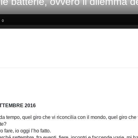
e batterie, ovvero il dilemma de
0
ETTEMBRE 2016
a tempo, quel giro che vi riconcilia con il mondo, quel giro che
te?
fare, io oggi l’ho fatto.
rché settembre, fra eventi, fiere, incontri e faccende varie, mi 