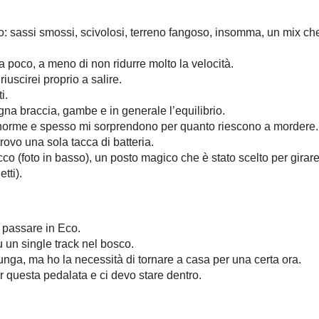
sto: sassi smossi, scivolosi, terreno fangoso, insomma, un mix c
a poco, a meno di non ridurre molto la velocità.
riuscirei proprio a salire.
i.
na braccia, gambe e in generale l’equilibrio.
orme e spesso mi sorprendono per quanto riescono a mordere.
trovo una sola tacca di batteria.
co (foto in basso), un posto magico che è stato scelto per gir
tti).
i passare in Eco.
 un single track nel bosco.
nga, ma ho la necessità di tornare a casa per una certa ora.
r questa pedalata e ci devo stare dentro.