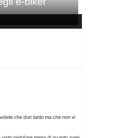
gli e-biker
 volete che duri tanto ma che non vi
ha visto pedalare meno di quanto avrei