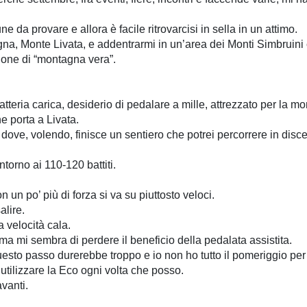
da provare e allora è facile ritrovarcisi in sella in un attimo.
a, Monte Livata, e addentrarmi in un’area dei Monti Simbruini 
ione di “montagna vera”.
atteria carica, desiderio di pedalare a mille, attrezzato per la mo
e porta a Livata.
dove, volendo, finisce un sentiero che potrei percorrere in disc
torno ai 110-120 battiti.
un po’ più di forza si va su piuttosto veloci.
alire.
 velocità cala.
a mi sembra di perdere il beneficio della pedalata assistita.
uesto passo durerebbe troppo e io non ho tutto il pomeriggio per s
 utilizzare la Eco ogni volta che posso.
vanti.