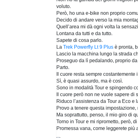
voluto.
Però, ho una e-bike non proprio comune 
Decido di andare verso la mia montagn
Quell’area mi dà ogni volta la sensaz
Lontana da tutti e da tutto.
Sapete di cosa parlo.
La
Trek Powerfly Lt 9 Plus
è pronta, b
Lascio la macchina lungo la strada ch
Proseguo da lì pedalando, proprio da 
Parto.
Il cuore resta sempre costantemente in
Sì, è quasi assurdo, ma è così.
Sono in modalità Tour e spingendo con 
Il cuore però non ne vuole sapere di s
Riduco l’assistenza da Tour a Eco e la
Provo a tenere questa impostazione, m
Ma soprattutto, penso, il mio giro di q
Torno in Tour e mi riprometto, però, di
Promessa vana, come leggerete più a