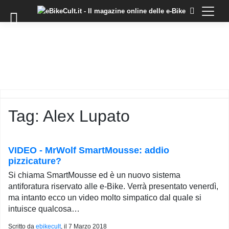
×
Skip
to
COMMUNITY
content
DOMANDE
EVENTI
STORIE
TRAINING
Tag:
Alex Lupato
TUTORIAL
LO
STAFF
VIDEO - MrWolf SmartMousse: addio
DI
pizzicature?
EBIKECULT
Si chiama SmartMousse ed è un nuovo sistema
CONTATTI
antiforatura riservato alle e-Bike. Verrà presentato venerdì,
ma intanto ecco un video molto simpatico dal quale si
PRIVACY
intuisce qualcosa…
POLICY
Scritto da
ebikecult
, il
7 Marzo 2018