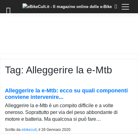
×
Skip
to
COMMUNITY
content
DOMANDE
EVENTI
STORIE
TRAINING
Tag:
Alleggerire la e-Mtb
TUTORIAL
LO
STAFF
Alleggerire la e-Mtb: ecco su quali componenti
DI
conviene intervenire...
EBIKECULT
Alleggerire la e-Mtb è un compito difficile e a volte
CONTATTI
oneroso. Soprattutto per via del peso abbondante di
motore e batteria. Ma qualcosa si può fare…
PRIVACY
POLICY
Scritto da
ebikecult
, il
28 Gennaio 2020