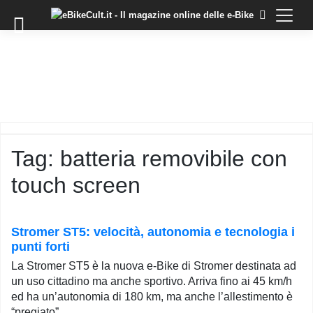
×
Skip
to
COMMUNITY
content
DOMANDE
EVENTI
STORIE
TRAINING
Tag:
batteria removibile con
TUTORIAL
touch screen
LO
STAFF
DI
EBIKECULT
Stromer ST5: velocità, autonomia e tecnologia i
punti forti
CONTATTI
La Stromer ST5 è la nuova e-Bike di Stromer destinata ad
PRIVACY
un uso cittadino ma anche sportivo. Arriva fino ai 45 km/h
POLICY
ed ha un’autonomia di 180 km, ma anche l’allestimento è
“pregiato”.