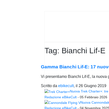
PRIVACY
POLICY
Tag:
Bianchi Lif-E
Gamma Bianchi Lif-E: 17 nuove e
Vi presentiamo Bianchi Lif-E, la nuova
Scritto da
ebikecult
, il
26 Giugno 2019
Nuova Trek Charter+: tre 
Redazione eBikeCult
-
05 Febbraio 2026
Nuova Cannondale 
Redazione eBikeCult
-
04 Novembre 202