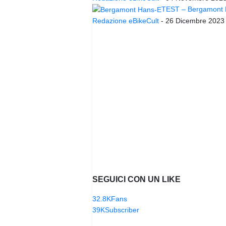
TEST – Bergamont Ha
Redazione eBikeCult
-
26 Dicembre 2023
SEGUICI CON UN LIKE
32.8K
Fans
39K
Subscriber