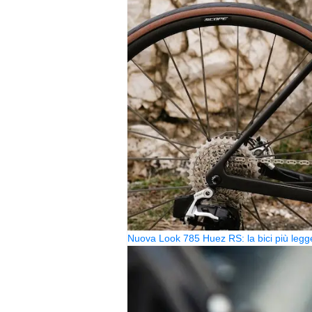
Nuova Look 785 Huez RS: la bici più legg