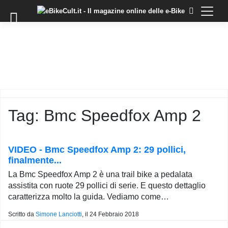
×
Skip
to
COMMUNITY
content
DOMANDE
EVENTI
STORIE
TRAINING
Tag:
Bmc Speedfox Amp 2
TUTORIAL
LO
STAFF
VIDEO - Bmc Speedfox Amp 2: 29 pollici,
DI
finalmente...
EBIKECULT
La Bmc Speedfox Amp 2 è una trail bike a pedalata
CONTATTI
assistita con ruote 29 pollici di serie. E questo dettaglio
caratterizza molto la guida. Vediamo come…
PRIVACY
POLICY
Scritto da
Simone Lanciotti
, il
24 Febbraio 2018