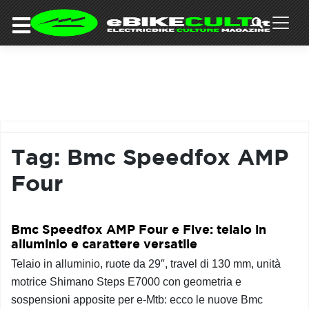
×
Skip
to
COMMUNITY
content
DOMANDE
EVENTI
STORIE
TRAINING
Tag:
Bmc Speedfox AMP
TUTORIAL
Four
LO
STAFF
DI
EBIKECULT
Bmc Speedfox AMP Four e Five: telaio in
alluminio e carattere versatile
CONTATTI
Telaio in alluminio, ruote da 29″, travel di 130 mm, unità
PRIVACY
motrice Shimano Steps E7000 con geometria e
POLICY
sospensioni apposite per e-Mtb: ecco le nuove Bmc