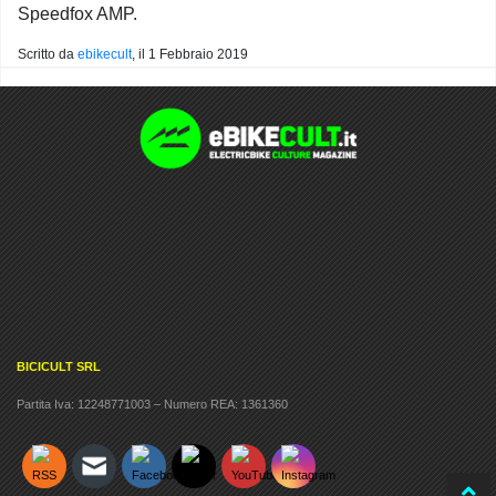
Speedfox AMP.
Scritto da
ebikecult
, il
1 Febbraio 2019
BICICULT SRL
Partita Iva: 12248771003 – Numero REA: 1361360