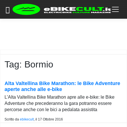
×
Skip
to
COMMUNITY
content
DOMANDE
EVENTI
STORIE
TRAINING
Tag:
Bormio
TUTORIAL
LO
STAFF
Alta Valtellina Bike Marathon: le Bike Adventure
DI
aperte anche alle e-bike
EBIKECULT
L’Alta Valtellina Bike Marathon apre alle e-bike: le Bike
CONTATTI
Adventure che precederanno la gara potranno essere
percorse anche con le bici a pedalata assistita
PRIVACY
POLICY
Scritto da
ebikecult
, il
17 Ottobre 2016