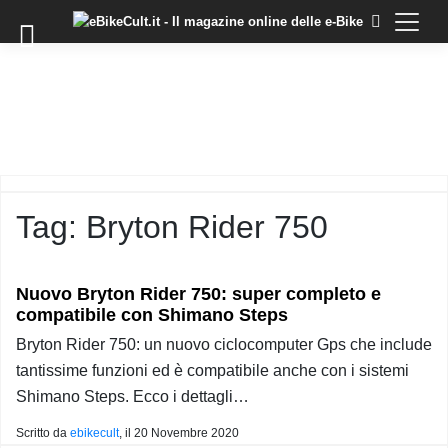
×
Skip
to
COMMUNITY
content
DOMANDE
EVENTI
STORIE
TRAINING
Tag:
Bryton Rider 750
TUTORIAL
LO
STAFF
Nuovo Bryton Rider 750: super completo e
DI
compatibile con Shimano Steps
EBIKECULT
Bryton Rider 750: un nuovo ciclocomputer Gps che include
CONTATTI
tantissime funzioni ed è compatibile anche con i sistemi
PRIVACY
Shimano Steps. Ecco i dettagli…
POLICY
Scritto da
ebikecult
, il
20 Novembre 2020