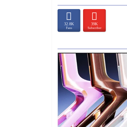
32.8K
39K
Fans
Subscriber