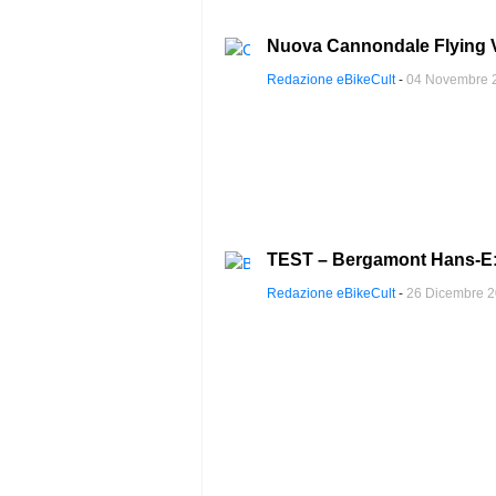
Nuova Cannondale Flying V:
Redazione eBikeCult
-
04 Novembre 
TEST – Bergamont Hans-E: s
Redazione eBikeCult
-
26 Dicembre 