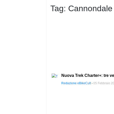
PRIVACY
POLICY
Tag:
Cannondale 
Nuova Trek Charter+: tre ve
Redazione eBikeCult
-
05 Febbraio 2