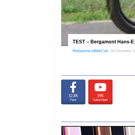
TEST – Bergamont Hans-E: s
Redazione eBikeCult
-
26 Dicembre 
32.8K
39K
Fans
Subscriber