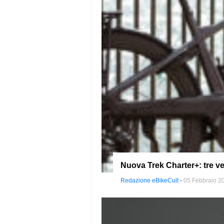
Nuova Trek Charter+: tre ve
Redazione eBikeCult
-
05 Febbraio 2