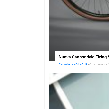
Nuova Cannondale Flying V:
Redazione eBikeCult
-
04 Novembre 