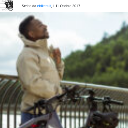
Scritto da
ebikecult
, il
11 Ottobre 2017