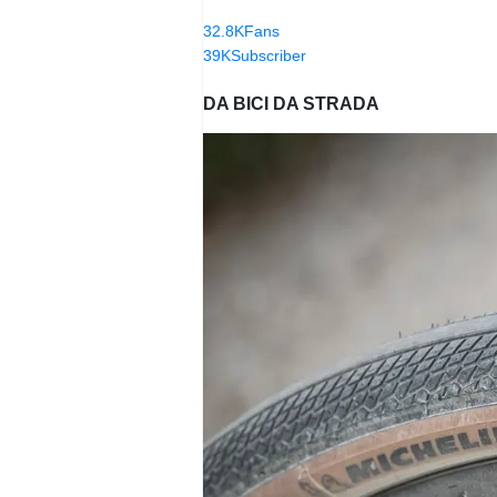
32.8K
Fans
39K
Subscriber
DA BICI DA STRADA