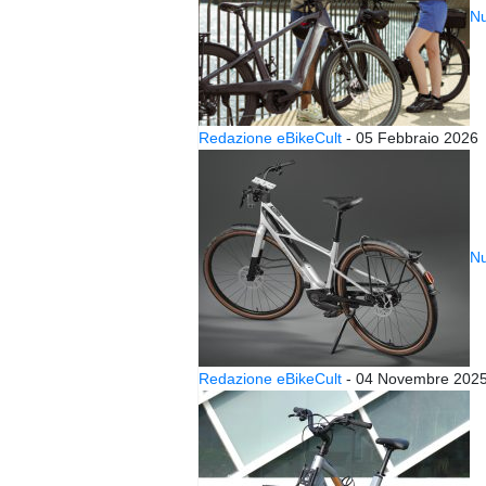
Nu
Redazione eBikeCult
-
05 Febbraio 2026
Nu
Redazione eBikeCult
-
04 Novembre 202