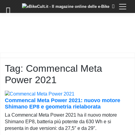
×
Skip
to
COMMUNITY
content
DOMANDE
EVENTI
STORIE
TRAINING
Tag:
Commencal Meta
TUTORIAL
Power 2021
LO
STAFF
DI
EBIKECULT
Commencal Meta Power 2021: nuovo motore
Shimano EP8 e geometria rielaborata
CONTATTI
La Commencal Meta Power 2021 ha il nuovo motore
PRIVACY
Shimano EP8, batteria più potente da 630 Wh e si
POLICY
presenta in due versioni: da 27,5″ e da 29″.