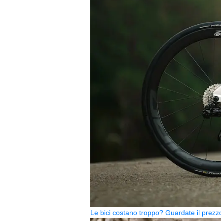
Le bici costano troppo? Guardate il pre