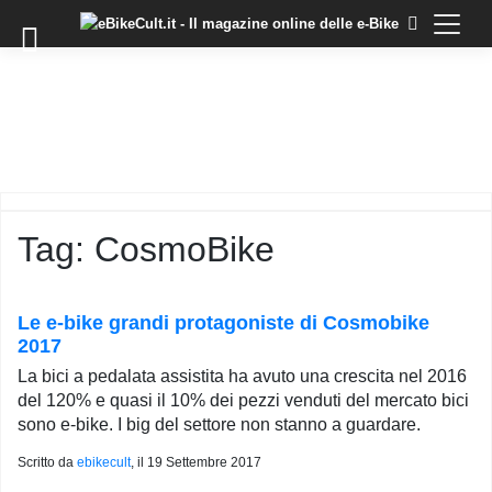
×
Skip
to
COMMUNITY
content
DOMANDE
EVENTI
STORIE
TRAINING
Tag:
CosmoBike
TUTORIAL
LO
STAFF
Le e-bike grandi protagoniste di Cosmobike
DI
2017
EBIKECULT
La bici a pedalata assistita ha avuto una crescita nel 2016
CONTATTI
del 120% e quasi il 10% dei pezzi venduti del mercato bici
sono e-bike. I big del settore non stanno a guardare.
PRIVACY
POLICY
Scritto da
ebikecult
, il
19 Settembre 2017