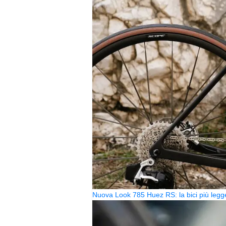
Nuova Look 785 Huez RS: la bici più legg