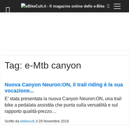
×
Skip
to
COMMUNITY
content
DOMANDE
EVENTI
STORIE
TRAINING
Tag:
e-Mtb canyon
TUTORIAL
LO
STAFF
Nuova Canyon Neuron:ON, il trail riding è la sua
DI
vocazione...
EBIKECULT
E’ stata presentata la nuova Canyon Neuron:ON, una trail
CONTATTI
bike a pedalata assistita che punta sulla versatilità e sul
rapporto qualità-prezzo…
PRIVACY
POLICY
Scritto da
ebikecult
, il
28 Novembre 2018