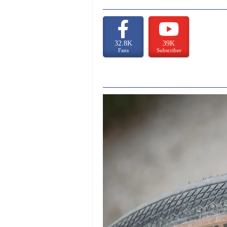
32.8K
39K
Fans
Subscriber