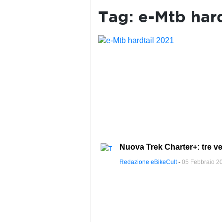
PRIVACY
POLICY
Tag:
e-Mtb hard
Nuova Trek Charter+: tre ve
Redazione eBikeCult
-
05 Febbraio 2