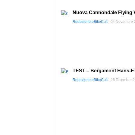
Nuova Cannondale Flying V:
Redazione eBikeCult
-
04 Novembre 
TEST – Bergamont Hans-E: s
Redazione eBikeCult
-
26 Dicembre 