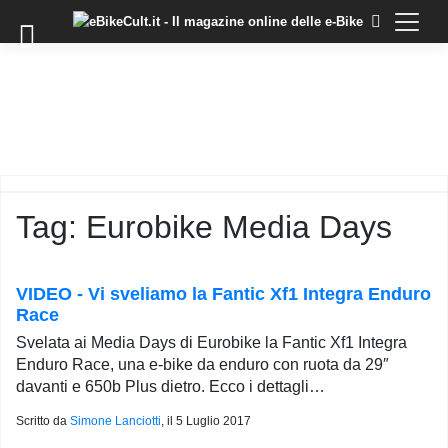
×
Skip
to
COMMUNITY
content
DOMANDE
EVENTI
STORIE
TRAINING
Tag:
Eurobike Media Days
TUTORIAL
LO
STAFF
VIDEO - Vi sveliamo la Fantic Xf1 Integra Enduro
DI
Race
EBIKECULT
Svelata ai Media Days di Eurobike la Fantic Xf1 Integra
CONTATTI
Enduro Race, una e-bike da enduro con ruota da 29″
davanti e 650b Plus dietro. Ecco i dettagli…
PRIVACY
POLICY
Scritto da
Simone Lanciotti
, il
5 Luglio 2017