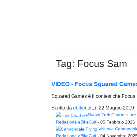
PRIVACY
POLICY
Tag:
Focus Sam
VIDEO - Focus Squared Games,
Squared Games è il contest che Focus ha
Scritto da
ebikecult
, il
22 Maggio 2019
Nuova Trek Charter+: tre 
Redazione eBikeCult
-
05 Febbraio 2026
Nuova Cannondale 
Redazione eBikeCult
-
04 Novembre 202