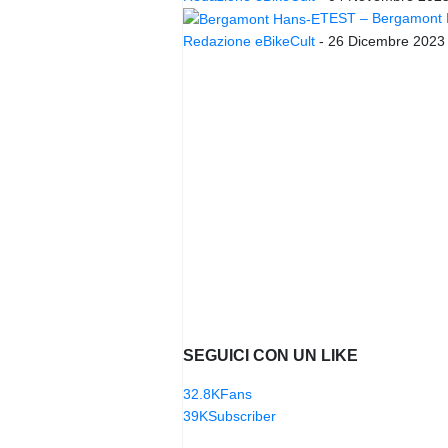
TEST – Bergamont Ha
Redazione eBikeCult
-
26 Dicembre 2023
SEGUICI CON UN LIKE
32.8K
Fans
39K
Subscriber