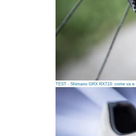
TEST - Shimano GRX RX710: come va e c