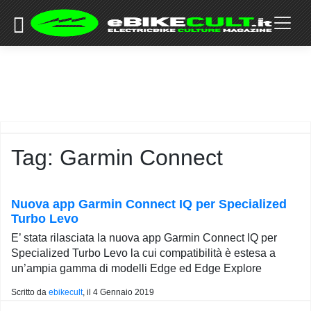
×
Skip
to
COMMUNITY
content
DOMANDE
EVENTI
STORIE
TRAINING
Tag:
Garmin Connect
TUTORIAL
LO
STAFF
Nuova app Garmin Connect IQ per Specialized
DI
Turbo Levo
EBIKECULT
E’ stata rilasciata la nuova app Garmin Connect IQ per
CONTATTI
Specialized Turbo Levo la cui compatibilità è estesa a
un’ampia gamma di modelli Edge ed Edge Explore
PRIVACY
POLICY
Scritto da
ebikecult
, il
4 Gennaio 2019