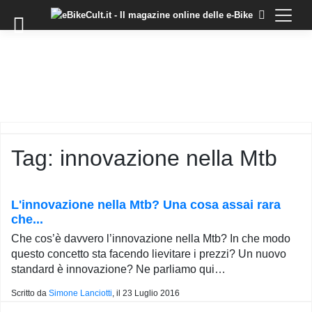
×
Skip
to
COMMUNITY
content
DOMANDE
EVENTI
STORIE
TRAINING
Tag:
innovazione nella Mtb
TUTORIAL
LO
STAFF
L'innovazione nella Mtb? Una cosa assai rara
DI
che...
EBIKECULT
Che cos’è davvero l’innovazione nella Mtb? In che modo
CONTATTI
questo concetto sta facendo lievitare i prezzi? Un nuovo
standard è innovazione? Ne parliamo qui…
PRIVACY
POLICY
Scritto da
Simone Lanciotti
, il
23 Luglio 2016