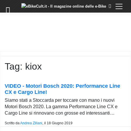
×
Skip
to
COMMUNITY
content
DOMANDE
EVENTI
STORIE
TRAINING
Tag:
kiox
TUTORIAL
LO
STAFF
VIDEO - Motori Bosch 2020: Performance Line
DI
CX e Cargo Line!
EBIKECULT
Siamo stati a Stoccarda per toccare con mano i nuovi
CONTATTI
Motori Bosch 2020. La gamma Performance Line CX e
Cargo Line si rinnovano con grosse ed interessanti…
PRIVACY
POLICY
Scritto da
Andrea Ziliani
, il
18 Giugno 2019