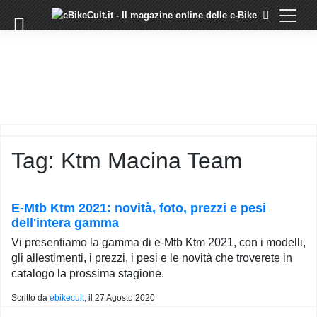
×
Skip
to
COMMUNITY
content
DOMANDE
EVENTI
STORIE
TRAINING
Tag:
Ktm Macina Team
TUTORIAL
LO
STAFF
E-Mtb Ktm 2021: novità, foto, prezzi e pesi
DI
dell'intera gamma
EBIKECULT
Vi presentiamo la gamma di e-Mtb Ktm 2021, con i modelli,
CONTATTI
gli allestimenti, i prezzi, i pesi e le novità che troverete in
catalogo la prossima stagione.
PRIVACY
POLICY
Scritto da
ebikecult
, il
27 Agosto 2020