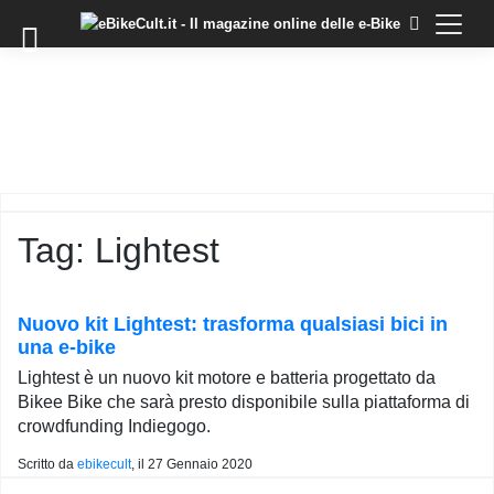
×
Skip
to
COMMUNITY
content
DOMANDE
EVENTI
STORIE
TRAINING
Tag:
Lightest
TUTORIAL
LO
STAFF
Nuovo kit Lightest: trasforma qualsiasi bici in
DI
una e-bike
EBIKECULT
Lightest è un nuovo kit motore e batteria progettato da
CONTATTI
Bikee Bike che sarà presto disponibile sulla piattaforma di
crowdfunding Indiegogo.
PRIVACY
POLICY
Scritto da
ebikecult
, il
27 Gennaio 2020