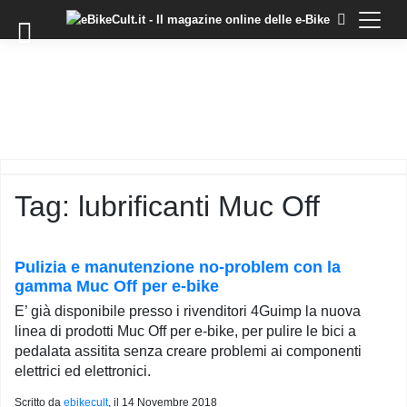
×
Skip
to
COMMUNITY
content
DOMANDE
EVENTI
STORIE
TRAINING
Tag:
lubrificanti Muc Off
TUTORIAL
LO
STAFF
Pulizia e manutenzione no-problem con la
DI
gamma Muc Off per e-bike
EBIKECULT
E’ già disponibile presso i rivenditori 4Guimp la nuova
CONTATTI
linea di prodotti Muc Off per e-bike, per pulire le bici a
pedalata assitita senza creare problemi ai componenti
PRIVACY
elettrici ed elettronici.
POLICY
Scritto da
ebikecult
, il
14 Novembre 2018