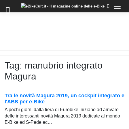
×
Skip
to
COMMUNITY
content
DOMANDE
EVENTI
STORIE
TRAINING
Tag:
manubrio integrato
TUTORIAL
Magura
LO
STAFF
DI
EBIKECULT
Tra le novità Magura 2019, un cockpit integrato e
l'ABS per e-Bike
CONTATTI
A pochi giorni dalla fiera di Eurobike iniziano ad arrivare
PRIVACY
delle interessanti novità Magura 2019 dedicate al mondo
POLICY
E-Bike ed S-Pedelec…