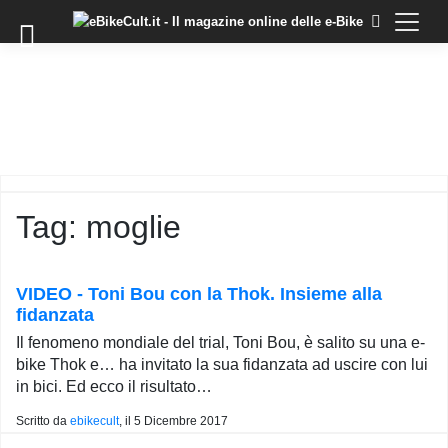
×
Skip
to
COMMUNITY
content
DOMANDE
EVENTI
STORIE
TRAINING
Tag:
moglie
TUTORIAL
LO
STAFF
VIDEO - Toni Bou con la Thok. Insieme alla
DI
fidanzata
EBIKECULT
Il fenomeno mondiale del trial, Toni Bou, è salito su una e-
CONTATTI
bike Thok e… ha invitato la sua fidanzata ad uscire con lui
in bici. Ed ecco il risultato…
PRIVACY
POLICY
Scritto da
ebikecult
, il
5 Dicembre 2017