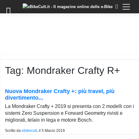
×
Skip
to
COMMUNITY
content
DOMANDE
EVENTI
STORIE
TRAINING
Tag:
Mondraker Crafty R+
TUTORIAL
LO
STAFF
Nuova Mondraker Crafty +: più travel, più
DI
divertimento...
EBIKECULT
La Mondraker Crafty + 2019 si presenta con 2 modelli con i
CONTATTI
sistemi Zero Suspension e Forward Geometry rivisti e
migliorati, telaio in lega e motore Bosch.
PRIVACY
POLICY
Scritto da
ebikecult
, il
5 Marzo 2019