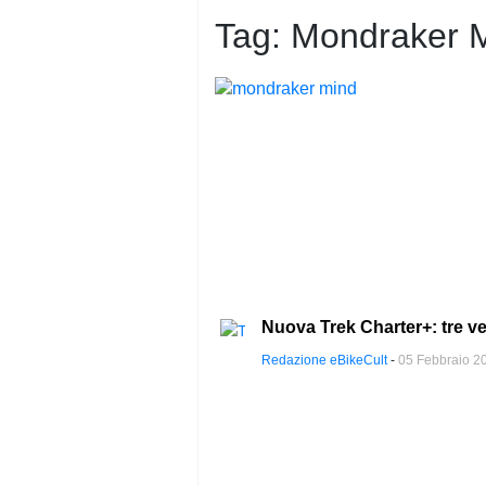
PRIVACY
POLICY
Tag:
Mondraker 
Nuova Trek Charter+: tre ve
Redazione eBikeCult
-
05 Febbraio 2