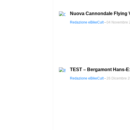
Nuova Cannondale Flying V:
Redazione eBikeCult
-
04 Novembre 
TEST – Bergamont Hans-E: s
Redazione eBikeCult
-
26 Dicembre 