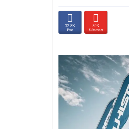
32.8K
39K
Fans
Subscriber