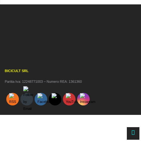
BICICULT SRL
Partita Iva: 12248771003 – Numero REA: 1361360