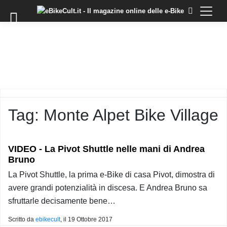
×
Skip
to
COMMUNITY
content
DOMANDE
EVENTI
STORIE
TRAINING
Tag:
Monte Alpet Bike Village
TUTORIAL
LO
STAFF
VIDEO - La Pivot Shuttle nelle mani di Andrea
DI
Bruno
EBIKECULT
La Pivot Shuttle, la prima e-Bike di casa Pivot, dimostra di
CONTATTI
avere grandi potenzialità in discesa. E Andrea Bruno sa
PRIVACY
sfruttarle decisamente bene…
POLICY
Scritto da
ebikecult
, il
19 Ottobre 2017