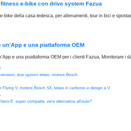
fitness e-bike con drive system Fazua
bike della casa tedesca, per allenamenti, tour in bici e spostame
 un'App e una piattaforma OEM
p e una poattaforma OEM per i clienti Fazua. Monitorare i dati
8
versioni, due opzioni telaio, motore Bosch
Flying V: motore Bosch SX, telaio in carbonio e design a V
5
ns-E: super compatta, vera alternativa all’auto?