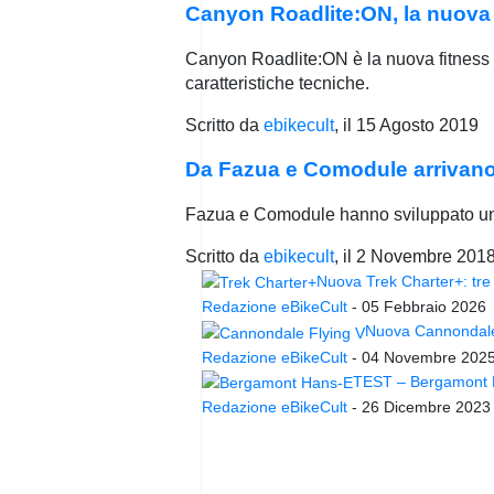
Canyon Roadlite:ON, la nuova 
Canyon Roadlite:ON è la nuova fitness e-
caratteristiche tecniche.
Scritto da
ebikecult
, il
15 Agosto 2019
Da Fazua e Comodule arrivano
Fazua e Comodule hanno sviluppato un’Ap
Scritto da
ebikecult
, il
2 Novembre 201
Nuova Trek Charter+: tre 
Redazione eBikeCult
-
05 Febbraio 2026
Nuova Cannondale 
Redazione eBikeCult
-
04 Novembre 202
TEST – Bergamont Ha
Redazione eBikeCult
-
26 Dicembre 2023