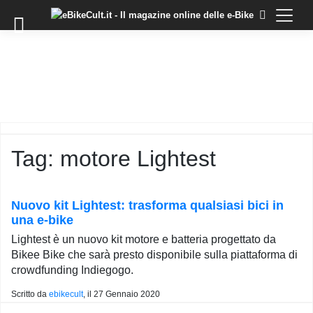
×
Skip
to
COMMUNITY
content
DOMANDE
EVENTI
STORIE
TRAINING
Tag:
motore Lightest
TUTORIAL
LO
STAFF
Nuovo kit Lightest: trasforma qualsiasi bici in
DI
una e-bike
EBIKECULT
Lightest è un nuovo kit motore e batteria progettato da
CONTATTI
Bikee Bike che sarà presto disponibile sulla piattaforma di
crowdfunding Indiegogo.
PRIVACY
POLICY
Scritto da
ebikecult
, il
27 Gennaio 2020