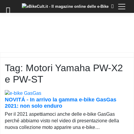
×
Skip
to
COMMUNITY
content
DOMANDE
EVENTI
STORIE
TRAINING
Tag:
Motori Yamaha PW-X2
TUTORIAL
e PW-ST
LO
STAFF
DI
EBIKECULT
NOVITÁ - In arrivo la gamma e-bike GasGas
2021: non solo enduro
CONTATTI
Per il 2021 aspettiamoci anche delle e-bike GasGas
PRIVACY
perché abbiamo visto nel video di presentazione della
POLICY
nuova collezione moto apparire una e-bike…