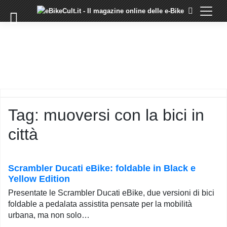
×
Skip
to
COMMUNITY
content
DOMANDE
EVENTI
STORIE
TRAINING
Tag:
muoversi con la bici in
TUTORIAL
città
LO
STAFF
DI
EBIKECULT
Scrambler Ducati eBike: foldable in Black e
Yellow Edition
CONTATTI
Presentate le Scrambler Ducati eBike, due versioni di bici
PRIVACY
foldable a pedalata assistita pensate per la mobilità
POLICY
urbana, ma non solo…