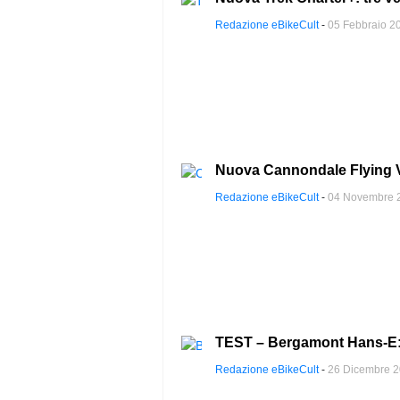
Redazione eBikeCult
-
05 Febbraio 2
Nuova Cannondale Flying V:
Redazione eBikeCult
-
04 Novembre 
TEST – Bergamont Hans-E: s
Redazione eBikeCult
-
26 Dicembre 