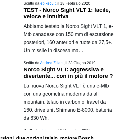
Scritto da
ebikecult
, il
18 Febbraio 2020
TEST - Norco Sight VLT 1: facile,
veloce e intuitiva
Abbiamo testato la Norco Sight VLT 1, e-
Mtb canadese con 150 mm di escursione
posteriori, 160 anteriori e ruote da 27,5+.
Un missile in discesa ma…
Scritto da
Andrea Ziliani
, il
28 Giugno 2019
Norco Sight VLT: aggressiva e
divertente... con in più il motore ?
La nuova Norco Sight VLT è una e-Mtb
con una geometria moderna da all
mountain, telaio in carbonio, travel da
160, drive unit Shimano E-8000, batteria
da 630 Wh.
Scritto da
ebikecult
, il
8 Novembre 2018
rsioni, due opzioni telaio, motore Bosch