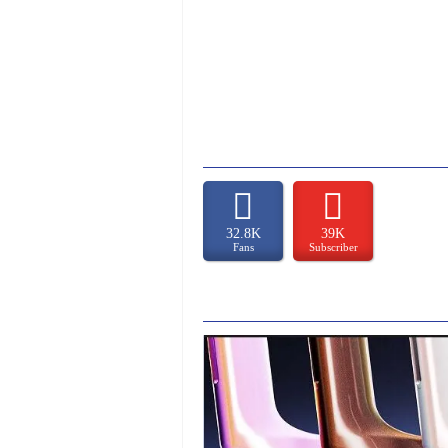
32.8K
39K
Fans
Subscriber