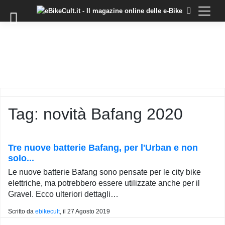
×
Skip
to
COMMUNITY
content
DOMANDE
EVENTI
STORIE
TRAINING
Tag:
novità Bafang 2020
TUTORIAL
LO
STAFF
Tre nuove batterie Bafang, per l'Urban e non
DI
solo...
EBIKECULT
Le nuove batterie Bafang sono pensate per le city bike
CONTATTI
elettriche, ma potrebbero essere utilizzate anche per il
Gravel. Ecco ulteriori dettagli…
PRIVACY
POLICY
Scritto da
ebikecult
, il
27 Agosto 2019