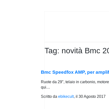
PRIVACY
POLICY
Tag:
novità Bmc 2
Bmc Speedfox AMP, per amplific
Ruote da 29″, telaio in carbonio, motor
qui…
Scritto da
ebikecult
, il
30 Agosto 2017