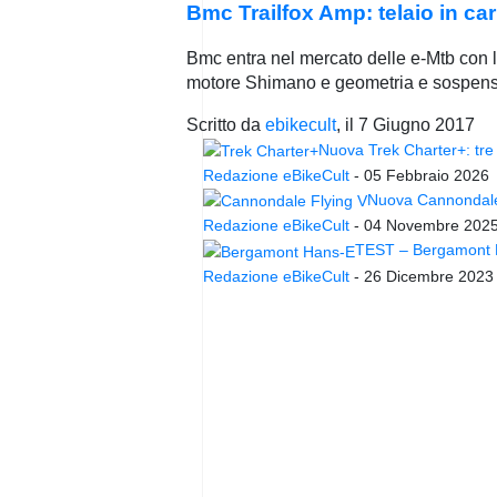
Bmc Trailfox Amp: telaio in ca
Bmc entra nel mercato delle e-Mtb con l
motore Shimano e geometria e sospensi
Scritto da
ebikecult
, il
7 Giugno 2017
Nuova Trek Charter+: tre 
Redazione eBikeCult
-
05 Febbraio 2026
Nuova Cannondale 
Redazione eBikeCult
-
04 Novembre 202
TEST – Bergamont Ha
Redazione eBikeCult
-
26 Dicembre 2023