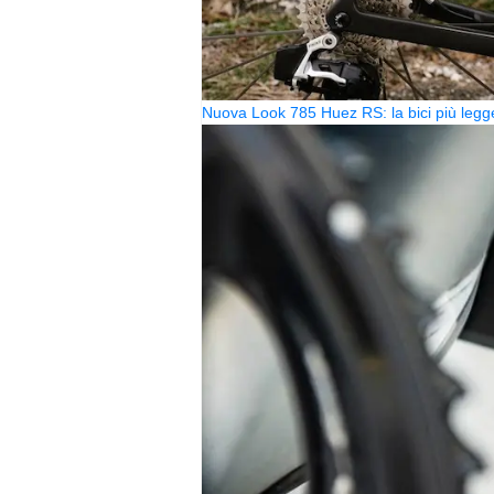
Nuova Look 785 Huez RS: la bici più legg