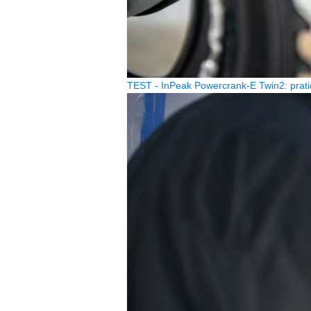
TEST - InPeak Powercrank-E Twin2: prati