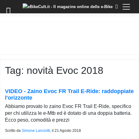
×
Skip
to
COMMUNITY
content
DOMANDE
EVENTI
STORIE
TRAINING
Tag:
novità Evoc 2018
TUTORIAL
LO
STAFF
VIDEO - Zaino Evoc FR Trail E-Ride: raddoppiate
DI
l'orizzonte
EBIKECULT
Abbiamo provato lo zaino Evoc FR Trail E-Ride, specifico
CONTATTI
per chi utilizza le e-Mtb ed è dotato di una doppia batteria.
Ecco peso, comodità e prezzi
PRIVACY
POLICY
Scritto da
Simone Lanciotti
, il
21 Agosto 2018