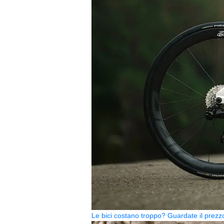
Le bici costano troppo? Guardate il pre