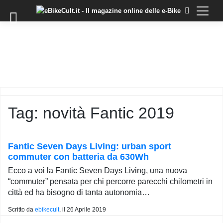
×
Skip
to
COMMUNITY
content
DOMANDE
EVENTI
STORIE
TRAINING
Tag:
novità Fantic 2019
TUTORIAL
LO
STAFF
Fantic Seven Days Living: urban sport
DI
commuter con batteria da 630Wh
EBIKECULT
Ecco a voi la Fantic Seven Days Living, una nuova
CONTATTI
“commuter” pensata per chi percorre parecchi chilometri in
città ed ha bisogno di tanta autonomia…
PRIVACY
POLICY
Scritto da
ebikecult
, il
26 Aprile 2019