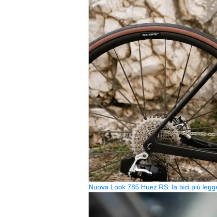
Nuova Look 785 Huez RS: la bici più legg