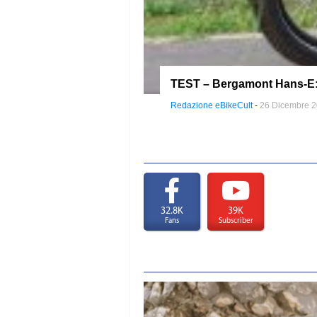
TEST – Bergamont Hans-E: s
Redazione eBikeCult
-
26 Dicembre 
32.8K
39K
Fans
Subscriber