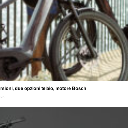
rsioni, due opzioni telaio, motore Bosch
026