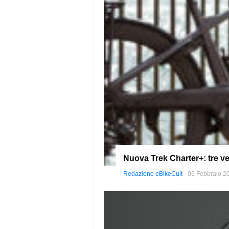
Nuova Trek Charter+: tre ve
Redazione eBikeCult
-
05 Febbraio 2