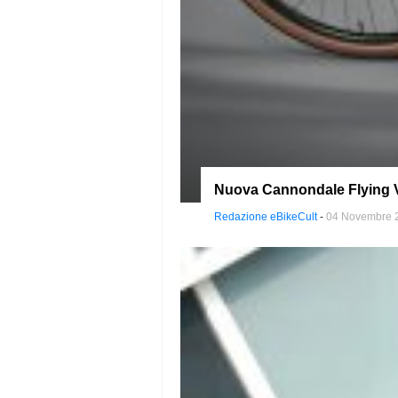
Nuova Cannondale Flying V:
Redazione eBikeCult
-
04 Novembre 