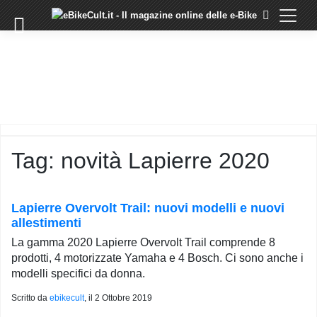
×
Skip
to
COMMUNITY
content
DOMANDE
EVENTI
STORIE
TRAINING
Tag:
novità Lapierre 2020
TUTORIAL
LO
STAFF
Lapierre Overvolt Trail: nuovi modelli e nuovi
DI
allestimenti
EBIKECULT
La gamma 2020 Lapierre Overvolt Trail comprende 8
CONTATTI
prodotti, 4 motorizzate Yamaha e 4 Bosch. Ci sono anche i
modelli specifici da donna.
PRIVACY
POLICY
Scritto da
ebikecult
, il
2 Ottobre 2019