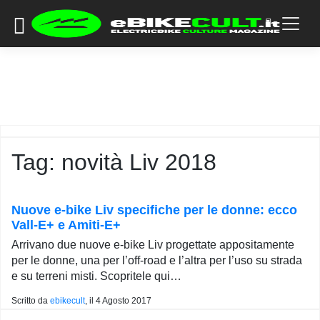
×
Skip
to
COMMUNITY
content
DOMANDE
EVENTI
STORIE
TRAINING
Tag:
novità Liv 2018
TUTORIAL
LO
STAFF
Nuove e-bike Liv specifiche per le donne: ecco
DI
Vall-E+ e Amiti-E+
EBIKECULT
Arrivano due nuove e-bike Liv progettate appositamente
CONTATTI
per le donne, una per l’off-road e l’altra per l’uso su strada
e su terreni misti. Scopritele qui…
PRIVACY
POLICY
Scritto da
ebikecult
, il
4 Agosto 2017