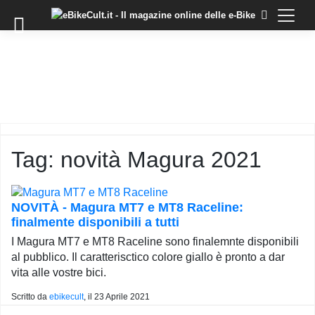
×
Skip
to
COMMUNITY
content
DOMANDE
EVENTI
STORIE
TRAINING
Tag:
novità Magura 2021
TUTORIAL
LO
STAFF
NOVITÀ - Magura MT7 e MT8 Raceline:
DI
finalmente disponibili a tutti
EBIKECULT
I Magura MT7 e MT8 Raceline sono finalemnte disponibili
CONTATTI
al pubblico. Il caratterisctico colore giallo è pronto a dar
vita alle vostre bici.
PRIVACY
POLICY
Scritto da
ebikecult
, il
23 Aprile 2021