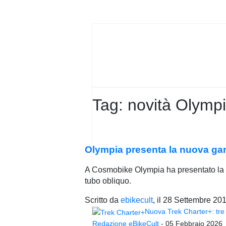
PRIVACY
POLICY
Tag:
novità Olymp
Olympia presenta la nuova ga
A Cosmobike Olympia ha presentato la n
tubo obliquo.
Scritto da
ebikecult
, il
28 Settembre 20
Nuova Trek Charter+: tre 
Redazione eBikeCult
-
05 Febbraio 2026