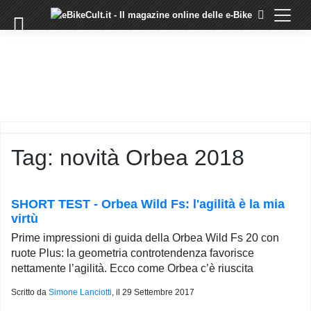
×
Skip
to
COMMUNITY
content
DOMANDE
EVENTI
STORIE
TRAINING
Tag:
novità Orbea 2018
TUTORIAL
LO
STAFF
SHORT TEST - Orbea Wild Fs: l'agilità è la mia
DI
virtù
EBIKECULT
Prime impressioni di guida della Orbea Wild Fs 20 con
CONTATTI
ruote Plus: la geometria controtendenza favorisce
nettamente l’agilità. Ecco come Orbea c’è riuscita
PRIVACY
POLICY
Scritto da
Simone Lanciotti
, il
29 Settembre 2017