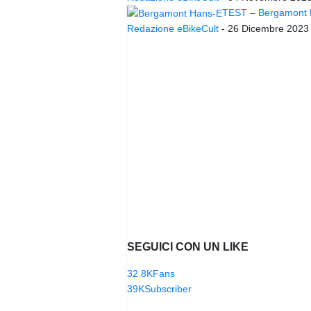
TEST – Bergamont Ha
Redazione eBikeCult
-
26 Dicembre 2023
SEGUICI CON UN LIKE
32.8K
Fans
39K
Subscriber