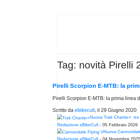
PRIVACY
POLICY
Tag:
novità Pirelli
Pirelli Scorpion E-MTB: la prim
Pirelli Scorpion E-MTB: la prima linea d
Scritto da
ebikecult
, il
29 Giugno 2020
Nuova Trek Charter+: tre 
Redazione eBikeCult
-
05 Febbraio 2026
Nuova Cannondale 
Redazione eBikeCult
-
04 Novembre 202