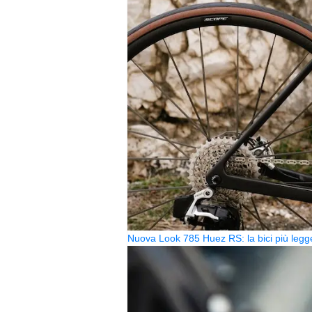
Nuova Look 785 Huez RS: la bici più legg